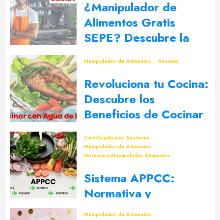
¿Manipulador de
Alimentos Gratis
SEPE? Descubre la
Mejor Opción
Manipulador de Alimentos
Recetas
5 DE SEPTIEMBRE DE 2024
0
Revoluciona tu Cocina:
Descubre los
Beneficios de Cocinar
con Agua de Mar
Certificado por Sectores
30 DE JULIO DE 2024
0
Manipulador de Alimentos
Normativa Manipulador Alimentos
Sistema APPCC:
Normativa y
Legislación
Manipulador de Alimentos