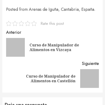
Posted from Arenas de Iguña, Cantabria, España.
Rate this post
Navegación
Anterior
de
Curso de Manipulador de
En
entradas
Alimentos en Vizcaya
ant
Siguiente
Curso de Manipulador de
Siguiente
Alimentos en Castellón
entrada:
Deja una respuesta