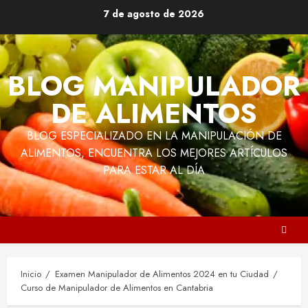
Saltar
7 de agosto de 2026
al
contenido
BLOG MANIPULADOR
DE ALIMENTOS
BLOG ESPECIALIZADO EN LA MANIPULACIÓN DE
ALIMENTOS, ENCUENTRA LOS MEJORES ARTÍCULOS
PARA ESTAR AL DÍA
Inicio
Examen Manipulador de Alimentos 2024 en tu Ciudad
Curso de Manipulador de Alimentos en Cantabria