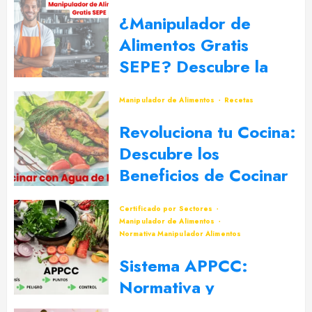
¿Manipulador de
Alimentos Gratis
SEPE? Descubre la
Mejor Opción
Manipulador de Alimentos
Recetas
5 DE SEPTIEMBRE DE 2024
0
Revoluciona tu Cocina:
Descubre los
Beneficios de Cocinar
con Agua de Mar
Certificado por Sectores
30 DE JULIO DE 2024
0
Manipulador de Alimentos
Normativa Manipulador Alimentos
Sistema APPCC:
Normativa y
Legislación