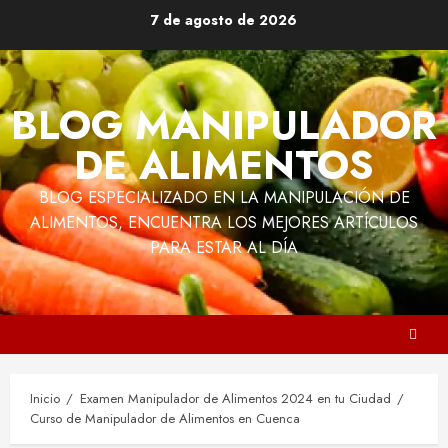
Saltar
7 de agosto de 2026
al
contenido
BLOG MANIPULADOR
DE ALIMENTOS
BLOG ESPECIALIZADO EN LA MANIPULACIÓN DE
ALIMENTOS, ENCUENTRA LOS MEJORES ARTÍCULOS
PARA ESTAR AL DÍA
Inicio
Examen Manipulador de Alimentos 2024 en tu Ciudad
Curso de Manipulador de Alimentos en Cuenca