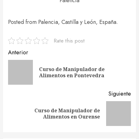
Palencia
Posted from Palencia, Castilla y León, España.
Rate this post
Navegación
Anterior
de
Curso de Manipulador de
En
entradas
Alimentos en Pontevedra
ant
Siguiente
Curso de Manipulador de
Siguiente
Alimentos en Ourense
entrada: