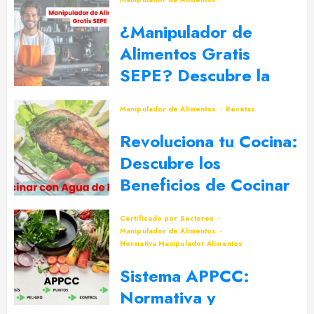
¿Manipulador de
Alimentos Gratis
SEPE? Descubre la
Mejor Opción
Manipulador de Alimentos
Recetas
5 DE SEPTIEMBRE DE 2024
0
Revoluciona tu Cocina:
Descubre los
Beneficios de Cocinar
con Agua de Mar
Certificado por Sectores
30 DE JULIO DE 2024
0
Manipulador de Alimentos
Normativa Manipulador Alimentos
Sistema APPCC:
Normativa y