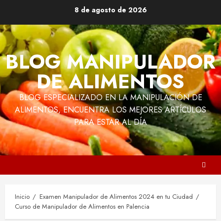
Saltar
8 de agosto de 2026
al
contenido
BLOG MANIPULADOR
DE ALIMENTOS
BLOG ESPECIALIZADO EN LA MANIPULACIÓN DE
ALIMENTOS, ENCUENTRA LOS MEJORES ARTÍCULOS
PARA ESTAR AL DÍA
Inicio
Examen Manipulador de Alimentos 2024 en tu Ciudad
Curso de Manipulador de Alimentos en Palencia