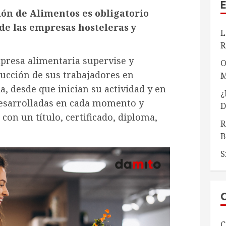
ón de Alimentos es obligatorio
 de las empresas hosteleras y
L
R
mpresa alimentaria supervise y
O
rucción de sus trabajadores en
M
a, desde que inician su actividad y en
¿
desarrolladas en cada momento y
D
on un título, certificado, diploma,
R
B
S
C